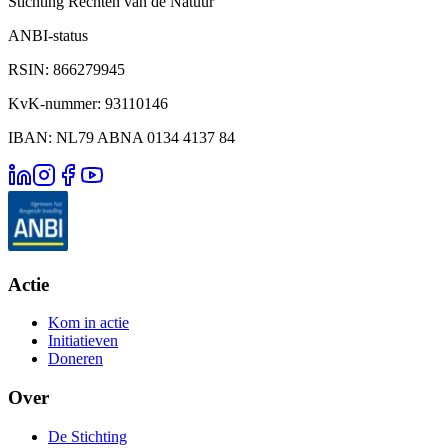
Stichting Rechten van de Natuur
ANBI-status
RSIN: 866279945
KvK-nummer: 93110146
IBAN: NL79 ABNA 0134 4137 84
Actie
Kom in actie
Initiatieven
Doneren
Over
De Stichting