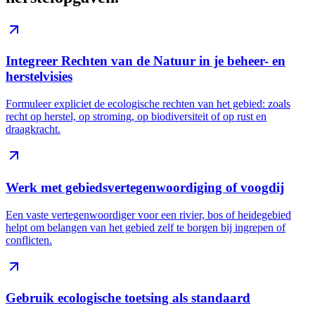
Integreer Rechten van de Natuur in je beheer- en
herstelvisies
Formuleer expliciet de ecologische rechten van het gebied: zoals
recht op herstel, op stroming, op biodiversiteit of op rust en
draagkracht.
Werk met gebiedsvertegenwoordiging of voogdij
Een vaste vertegenwoordiger voor een rivier, bos of heidegebied
helpt om belangen van het gebied zelf te borgen bij ingrepen of
conflicten.
Gebruik ecologische toetsing als standaard