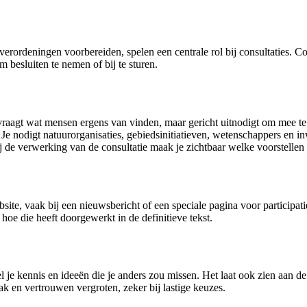
ordeningen voorbereiden, spelen een centrale rol bij consultaties. C
 besluiten te nemen of bij te sturen.
en vraagt wat mensen ergens van vinden, maar gericht uitnodigt om mee te
e nodigt natuurorganisaties, gebiedsinitiatieven, wetenschappers en inw
ij de verwerking van de consultatie maak je zichtbaar welke voorstellen
te, vaak bij een nieuwsbericht of een speciale pagina voor participatie
hoe die heeft doorgewerkt in de definitieve tekst.
amel je kennis en ideeën die je anders zou missen. Het laat ook zien aan
k en vertrouwen vergroten, zeker bij lastige keuzes.