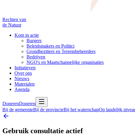
Rechten van
de Natuur
Kom in actie
Burgers
Beleidsmakers en Politici
Grondbezitters en Terreinbeheerders
Bedrijven
NGO's en Maatschappelijke organisaties
Initiatieven
Over ons
Nieuws
Materialen
Agenda
Doneren
Doneren
Bij de gemeente
Bij de provincie
Bij het waterschap
Op landelijk nivea
Gebruik consultatie actief