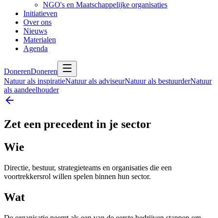
NGO's en Maatschappelijke organisaties
Initiatieven
Over ons
Nieuws
Materialen
Agenda
Doneren
Doneren
Natuur als inspiratie
Natuur als adviseur
Natuur als bestuurder
Natuur
als aandeelhouder
Zet een precedent in je sector
Wie
Directie, bestuur, strategieteams en organisaties die een
voortrekkersrol willen spelen binnen hun sector.
Wat
De organisatie neemt als een van de eerste bedrijven stappen om